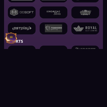
SPORTS
CASINO