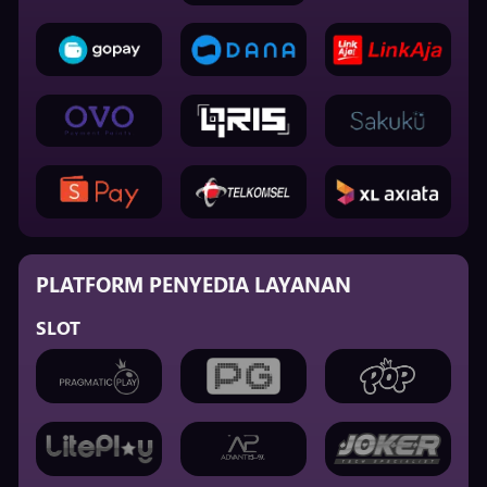
PLATFORM PENYEDIA LAYANAN
SLOT