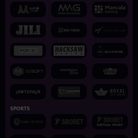
SPORTS