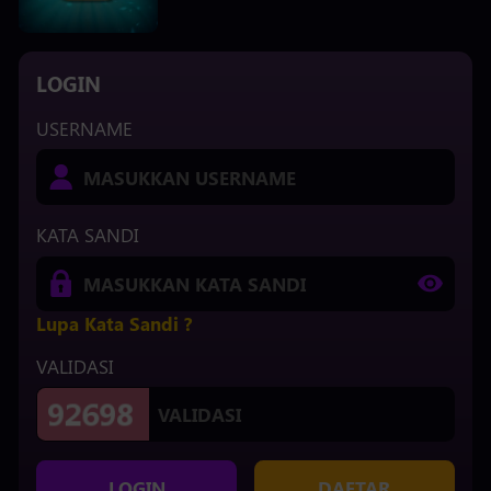
LOGIN
USERNAME
8
4
2
5
MAGNUM45
06 Aug 2026
Periode
:
MG45
-
2498
KATA SANDI
2
7
7
3
SINGAPORE 77
06 Aug 2026
Periode
:
SGP77
-
2288
Lupa Kata Sandi ?
2
0
4
6
INDIA
VALIDASI
06 Aug 2026
Periode
:
ID
-
2341
2
7
1
3
THAILAND
LOGIN
DAFTAR