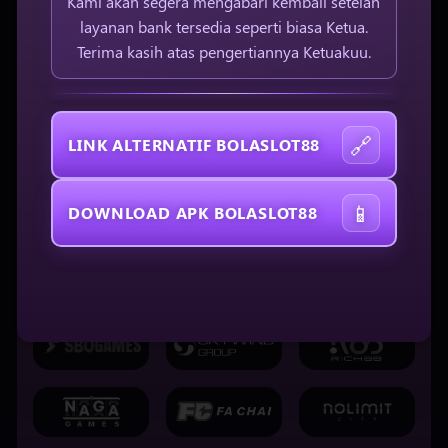
Kami akan segera mengabari kembali setelah
layanan bank tersedia seperti biasa Ketua.
SLOT
Terima kasih atas pengertiannya Ketuakuu.
🔗
LINK ALTERNATIF BOLASLOT88
📱
DOWNLOAD APK BOLASLOT88