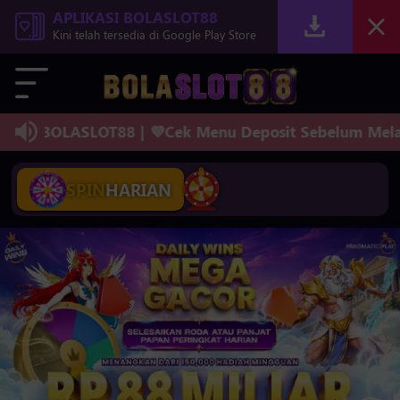
APLIKASI BOLASLOT88
Kini telah tersedia di Google Play Store
i BOLASLOT88 | 💜Cek Menu Deposit Sebelum Melakuka
SPIN
HARIAN